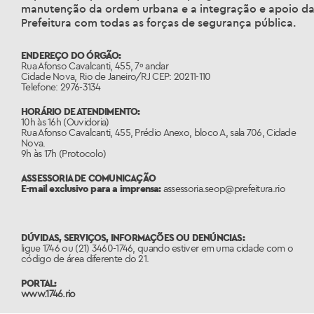
manutenção da ordem urbana e a integração e apoio d
Prefeitura com todas as forças de segurança pública.
ENDEREÇO DO ÓRGÃO:
Rua Afonso Cavalcanti, 455, 7º andar
Cidade Nova, Rio de Janeiro/RJ CEP: 20211-110
Telefone: 2976-3134
HORÁRIO DE ATENDIMENTO:
10h às 16h (Ouvidoria)
Rua Afonso Cavalcanti, 455, Prédio Anexo, bloco A, sala 706, Cidade
Nova.
9h às 17h (Protocolo)
ASSESSORIA DE COMUNICAÇÃO
E-mail exclusivo para a imprensa:
assessoria.seop@prefeitura.rio
DÚVIDAS, SERVIÇOS, INFORMAÇÕES OU DENÚNCIAS:
ligue 1746 ou (21) 3460-1746, quando estiver em uma cidade com o
código de área diferente do 21.
PORTAL:
www.1746.rio