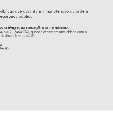
s públicas que garantam a manutenção da ordem
segurança pública.
S, SERVIÇOS, INFORMAÇÕES OU DENÚNCIAS:
746 ou (21) 3460-1746, quando estiver em uma cidade com o
de área diferente do 21.
:
46.rio