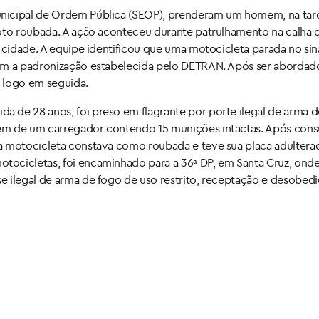
unicipal de Ordem Pública (SEOP), prenderam um homem, na tar
moto roubada. A ação aconteceu durante patrulhamento na calha 
 cidade. A equipe identificou que uma motocicleta parada no sin
com a padronização estabelecida pelo DETRAN. Após ser abordad
o logo em seguida.
 de 28 anos, foi preso em flagrante por porte ilegal de arma d
ém de um carregador contendo 15 munições intactas. Após cons
a motocicleta constava como roubada e teve sua placa adultera
tocicletas, foi encaminhado para a 36ª DP, em Santa Cruz, ond
 ilegal de arma de fogo de uso restrito, receptação e desobedi