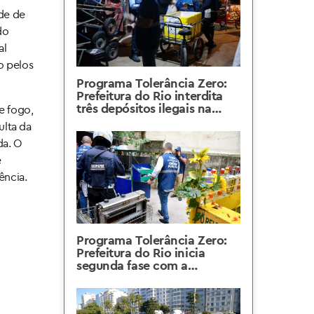
de de
do
al
o pelos
Programa Tolerância Zero:
Prefeitura do Rio interdita
três depósitos ilegais na
e fogo,
Zona Sul da Cidade
ulta da
da. O
e
ência.
Programa Tolerância Zero:
Prefeitura do Rio inicia
segunda fase com a
interdição de dois depósitos
ilegais em Copacabana