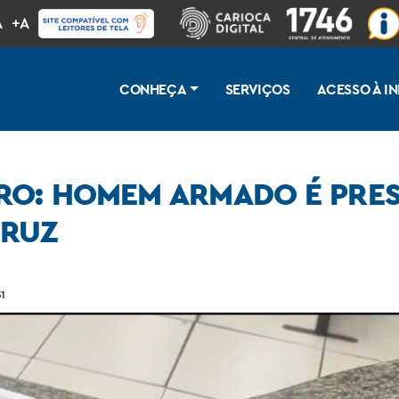
A
+A
CONHEÇA
SERVIÇOS
ACESSO À 
RO: HOMEM ARMADO É PRE
CRUZ
 com moto roubada em Santa Cruz
31