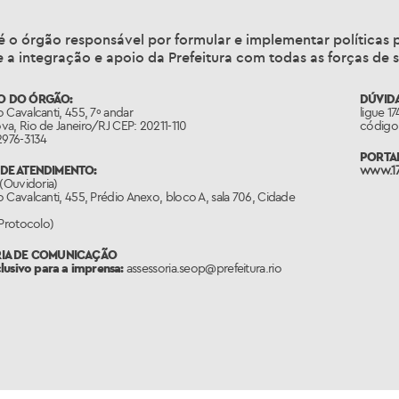
é o órgão responsável por formular e implementar política
 a integração e apoio da Prefeitura com todas as forças de 
O DO ÓRGÃO:
DÚVIDA
 Cavalcanti, 455, 7º andar
ligue 1
a, Rio de Janeiro/RJ CEP: 20211-110
código 
2976-3134
PORTAL
DE ATENDIMENTO:
www.17
 (Ouvidoria)
 Cavalcanti, 455, Prédio Anexo, bloco A, sala 706, Cidade
(Protocolo)
RIA DE COMUNICAÇÃO
clusivo para a imprensa:
assessoria.seop@prefeitura.rio