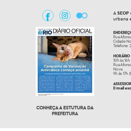
A
SEOP
urbana e
ENDEREÇ
Rua Afonso
Cidade Nov
Telefone: 
HORÁRIO 
10h às 16h
Rua Afonso
Nova.
9h às 17h 
ASSESSO
E-mail ex
CONHEÇA A ESTUTURA DA
PREFEITURA