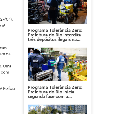
(27/04),
 nº
Programa Tolerância Zero:
Prefeitura do Rio interdita
três depósitos ilegais na
Zona Sul da Cidade
rsas
ram da
u
io. Uma
o com
Programa Tolerância Zero:
A Polícia
Prefeitura do Rio inicia
segunda fase com a
interdição de dois depósitos
ilegais em Copacabana