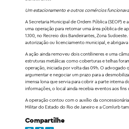
Um estacionamento e outros comércios funcionavam
A Secretaria Municipal de Ordem Pública (SEOP) e a S
uma operação para retomar uma área pública de apr
1.100, no Recreio dos Bandeirantes, Zona Sudoeste. 
autorização ou licenciamento municipal, e abrigav
A ação ainda removeu dois contêineres e uma câmara
estruturas metálicas como coberturas e telhas for
operação, iniciada por volta das 09h. O advogado 
argumentar e negociar um prazo para a desmobilizaç
imensa lona que servia para cobrir a parte intern
informações, o local ainda recebia eventos aos fins
A operação contou com o auxílio da concessionária 
Militar do Estado do Rio de Janeiro e a Comlurb t
Compartilhe