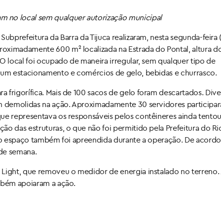
 no local sem qualquer autorização municipal
ubprefeitura da Barra da Tijuca realizaram, nesta segunda-feira 
oximadamente 600 m² localizada na Estrada do Pontal, altura do
O local foi ocupado de maneira irregular, sem qualquer tipo de
a um estacionamento e comércios de gelo, bebidas e churrasco.
 frigorífica. Mais de 100 sacos de gelo foram descartados. Dive
am demolidas na ação. Aproximadamente 30 servidores participa
que representava os responsáveis pelos contêineres ainda tento
ão das estruturas, o que não foi permitido pela Prefeitura do R
a do espaço também foi apreendida durante a operação. De acord
 de semana.
Light, que removeu o medidor de energia instalado no terreno. 
ambém apoiaram a ação.