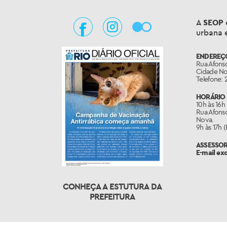
A
SEOP
urbana e
ENDEREÇ
Rua Afonso
Cidade Nov
Telefone: 
HORÁRIO 
10h às 16h
Rua Afonso
Nova.
9h às 17h 
ASSESSO
E-mail ex
CONHEÇA A ESTUTURA DA
PREFEITURA