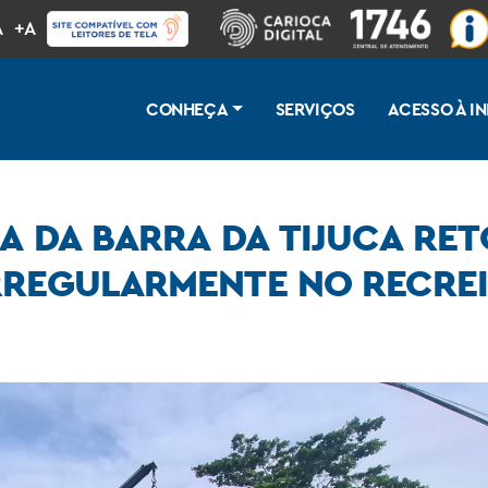
A
+A
CONHEÇA
SERVIÇOS
ACESSO À 
RA DA BARRA DA TIJUCA RE
RREGULARMENTE NO RECRE
am área pública de 600m² ocupada irregularmente no Recreio dos Bandeirantes