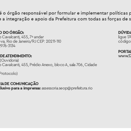
é o órgão responsável por formular e implementar política
 a integração e apoio da Prefeitura com todas as forças de 
O DO ÓRGÃO:
DÚVIDA
 Cavalcanti, 455, 7º andar
ligue 1
a, Rio de Janeiro/RJ CEP: 20211-110
código 
2976-3134
PORTAL
DE ATENDIMENTO:
www.17
 (Ouvidoria)
 Cavalcanti, 455, Prédio Anexo, bloco A, sala 706, Cidade
(Protocolo)
RIA DE COMUNICAÇÃO
clusivo para a imprensa:
assessoria.seop@prefeitura.rio