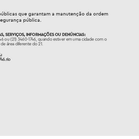
s públicas que garantam a manutenção da ordem
segurança pública.
S, SERVIÇOS, INFORMAÇÕES OU DENÚNCIAS:
746 ou (21) 3460-1746, quando estiver em uma cidade com o
de área diferente do 21.
:
46.rio