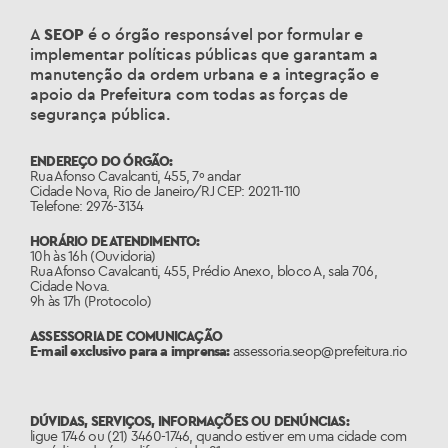
A
SEOP
é o órgão responsável por formular e
implementar políticas públicas que garantam a
manutenção da ordem urbana e a integração e
apoio da Prefeitura com todas as forças de
segurança pública.
ENDEREÇO DO ÓRGÃO:
Rua Afonso Cavalcanti, 455, 7º andar
Cidade Nova, Rio de Janeiro/RJ CEP: 20211-110
Telefone: 2976-3134
HORÁRIO DE ATENDIMENTO:
10h às 16h (Ouvidoria)
Rua Afonso Cavalcanti, 455, Prédio Anexo, bloco A, sala 706,
Cidade Nova.
9h às 17h (Protocolo)
ASSESSORIA DE COMUNICAÇÃO
E-mail exclusivo para a imprensa:
assessoria.seop@prefeitura.rio
DÚVIDAS, SERVIÇOS, INFORMAÇÕES OU DENÚNCIAS:
ligue 1746 ou (21) 3460-1746, quando estiver em uma cidade com