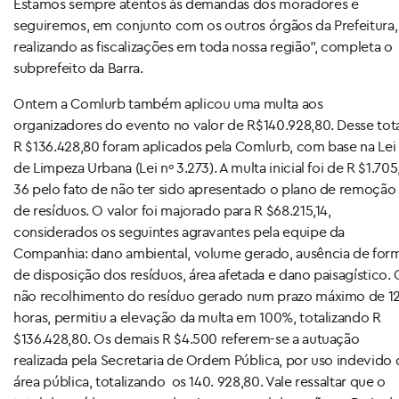
Estamos sempre atentos às demandas dos moradores e
seguiremos, em conjunto com os outros órgãos da Prefeitura,
realizando as fiscalizações em toda nossa região”, completa o
subprefeito da Barra.
Ontem a Comlurb também aplicou uma multa aos
organizadores do evento no valor de R$140.928,80. Desse tota
R $136.428,80 foram aplicados pela Comlurb, com base na Lei
de Limpeza Urbana (Lei nº 3.273). A multa inicial foi de R $1.705
36 pelo fato de não ter sido apresentado o plano de remoção
de resíduos. O valor foi majorado para R $68.215,14,
considerados os seguintes agravantes pela equipe da
Companhia: dano ambiental, volume gerado, ausência de for
de disposição dos resíduos, área afetada e dano paisagístico. 
não recolhimento do resíduo gerado num prazo máximo de 1
horas, permitiu a elevação da multa em 100%, totalizando R
$136.428,80. Os demais R $4.500 referem-se a autuação
realizada pela Secretaria de Ordem Pública, por uso indevido 
área pública, totalizando os 140. 928,80. Vale ressaltar que o