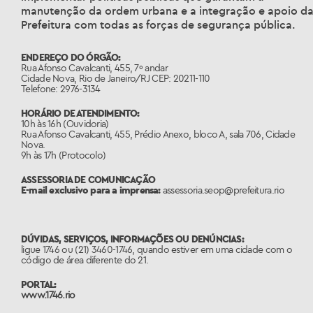
manutenção da ordem urbana e a integração e apoio d
Prefeitura com todas as forças de segurança pública.
ENDEREÇO DO ÓRGÃO:
Rua Afonso Cavalcanti, 455, 7º andar
Cidade Nova, Rio de Janeiro/RJ CEP: 20211-110
Telefone: 2976-3134
HORÁRIO DE ATENDIMENTO:
10h às 16h (Ouvidoria)
Rua Afonso Cavalcanti, 455, Prédio Anexo, bloco A, sala 706, Cidade
Nova.
9h às 17h (Protocolo)
ASSESSORIA DE COMUNICAÇÃO
E-mail exclusivo para a imprensa:
assessoria.seop@prefeitura.rio
DÚVIDAS, SERVIÇOS, INFORMAÇÕES OU DENÚNCIAS:
ligue 1746 ou (21) 3460-1746, quando estiver em uma cidade com o
código de área diferente do 21.
PORTAL:
www.1746.rio