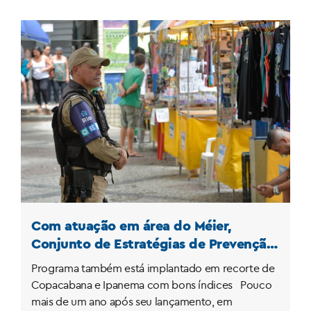
Com atuação em área do Méier,
Conjunto de Estratégias de Prevenção
apresenta redução de 33% das
Programa também está implantado em recorte de
ocorrências de roubos e furtos
Copacabana e Ipanema com bons índices Pouco
mais de um ano após seu lançamento, em