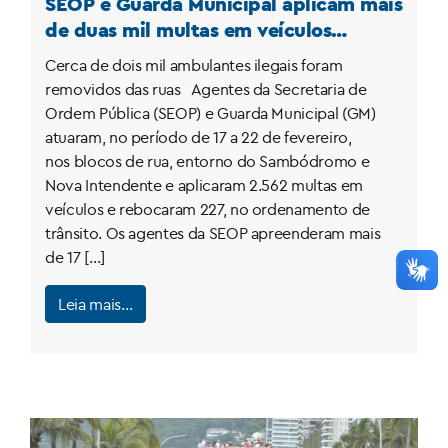
SEOP e Guarda Municipal aplicam mais
de duas mil multas em veículos
estacionados irregularmente durante o
Cerca de dois mil ambulantes ilegais foram
Carnaval
removidos das ruas Agentes da Secretaria de
Ordem Pública (SEOP) e Guarda Municipal (GM)
atuaram, no período de 17 a 22 de fevereiro,
nos blocos de rua, entorno do Sambódromo e
Nova Intendente e aplicaram 2.562 multas em
veículos e rebocaram 227, no ordenamento de
trânsito. Os agentes da SEOP apreenderam mais
de 17 […]
Leia mais…