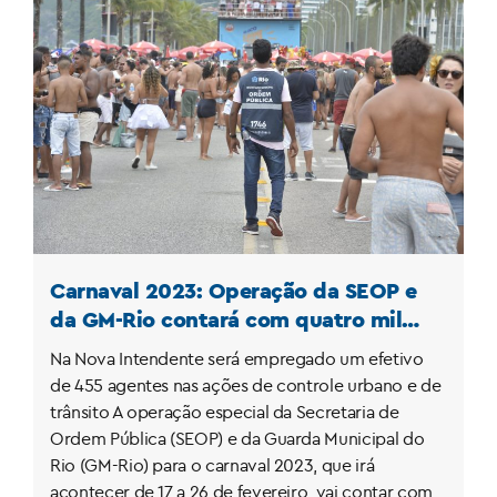
Carnaval 2023: Operação da SEOP e
da GM-Rio contará com quatro mil
agentes nos seis dias de folia no
Na Nova Intendente será empregado um efetivo
Sambódromo e no Carnaval de Rua
de 455 agentes nas ações de controle urbano e de
trânsito A operação especial da Secretaria de
Ordem Pública (SEOP) e da Guarda Municipal do
Rio (GM-Rio) para o carnaval 2023, que irá
acontecer de 17 a 26 de fevereiro, vai contar com