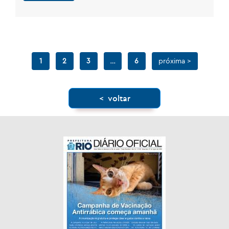
1
2
3
…
6
próxima >
< voltar