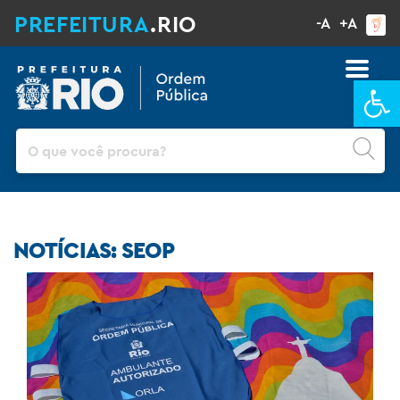
PREFEITURA
.RIO
-A
+A
Ba
Pesquisar
NOTÍCIAS: SEOP