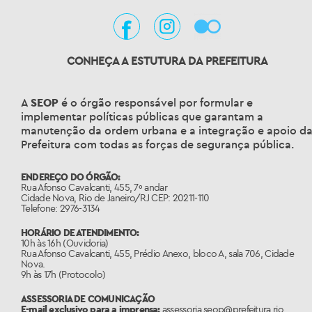
CONHEÇA A ESTUTURA DA PREFEITURA
A
SEOP
é o órgão responsável por formular e
implementar políticas públicas que garantam a
manutenção da ordem urbana e a integração e apoio d
Prefeitura com todas as forças de segurança pública.
ENDEREÇO DO ÓRGÃO:
Rua Afonso Cavalcanti, 455, 7º andar
Cidade Nova, Rio de Janeiro/RJ CEP: 20211-110
Telefone: 2976-3134
HORÁRIO DE ATENDIMENTO:
10h às 16h (Ouvidoria)
Rua Afonso Cavalcanti, 455, Prédio Anexo, bloco A, sala 706, Cidade
Nova.
9h às 17h (Protocolo)
ASSESSORIA DE COMUNICAÇÃO
E-mail exclusivo para a imprensa:
assessoria.seop@prefeitura.rio