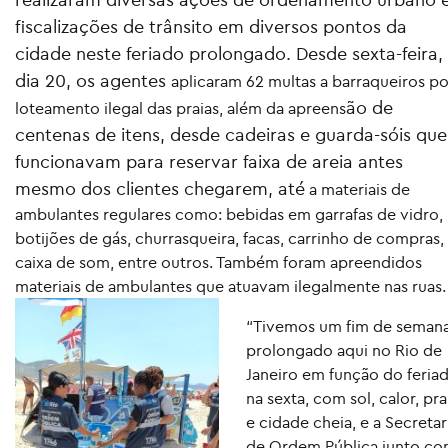
fiscalizações de trânsito
em diversos pontos da
cidade neste feriado prolongado. Desde sexta-feira,
dia 20, os agentes
aplicaram 62 multas a barraqueiros po
ão de
loteamento ilegal das praias, além da apreens
centenas de itens, desde cadeiras e guarda-sóis que
funcionavam para reservar faixa de areia antes
mesmo dos clientes chegarem, até
a materiais de
ambulantes regulares como: bebidas em garrafas de vidro,
botijões de gás, churrasqueira, facas, carrinho de compras,
caixa de som, entre outros. Também foram apreendidos
materiais de ambulantes que atuavam ilegalmente nas ruas.
“Tivemos um fim de seman
prolongado aqui no Rio de
Janeiro em função do feria
na sexta, com sol, calor, pra
e cidade cheia, e a Secretar
de Ordem Pública junto c