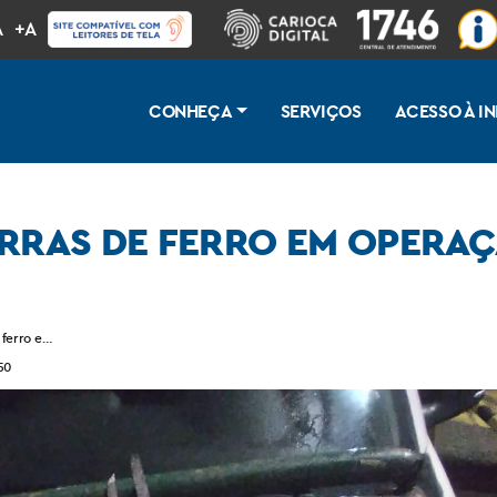
A
+A
CONHEÇA
SERVIÇOS
ACESSO À 
ARRAS DE FERRO EM OPER
e ferro em operação de ordenamento urbano
50