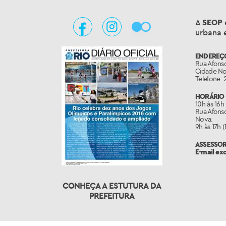
A
SEOP
urbana e
ENDEREÇ
Rua Afonso
Cidade Nov
Telefone: 
HORÁRIO 
10h às 16h
Rua Afonso
Nova.
9h às 17h 
ASSESSO
E-mail ex
CONHEÇA A ESTUTURA DA
PREFEITURA