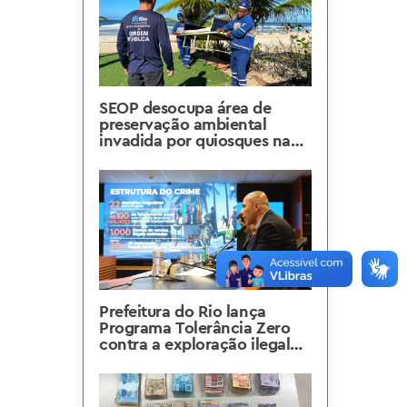
SEOP desocupa área de
preservação ambiental
invadida por quiosques na
Barra da Tijuca
Prefeitura do Rio lança
Programa Tolerância Zero
contra a exploração ilegal
do espaço público na orla
carioca