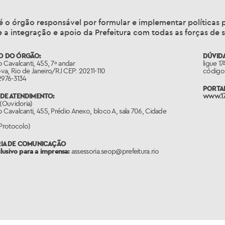
é o órgão responsável por formular e implementar política
 a integração e apoio da Prefeitura com todas as forças de 
O DO ÓRGÃO:
DÚVIDA
 Cavalcanti, 455, 7º andar
ligue 1
a, Rio de Janeiro/RJ CEP: 20211-110
código 
2976-3134
PORTAL
DE ATENDIMENTO:
www.17
 (Ouvidoria)
 Cavalcanti, 455, Prédio Anexo, bloco A, sala 706, Cidade
(Protocolo)
RIA DE COMUNICAÇÃO
clusivo para a imprensa:
assessoria.seop@prefeitura.rio