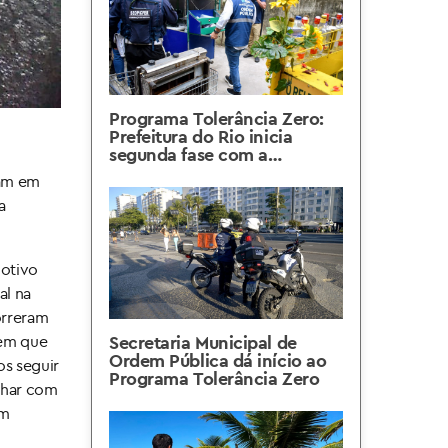
Programa Tolerância Zero:
Prefeitura do Rio inicia
segunda fase com a
interdição de dois depósitos
vam em
ilegais em Copacabana
a
motivo
al na
orreram
 em que
Secretaria Municipal de
Ordem Pública dá início ao
os seguir
Programa Tolerância Zero
lhar com
em