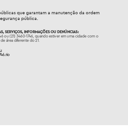
s públicas que garantam a manutenção da ordem
segurança pública.
S, SERVIÇOS, INFORMAÇÕES OU DENÚNCIAS:
746 ou (21) 3460-1746, quando estiver em uma cidade com o
de área diferente do 21.
:
46.rio